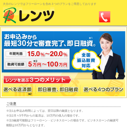
大分のレンツではフリーローンを含め３つのプランをご用意しております
0120-11-
33-22
ご注意
※注1お申込み時間によっては、翌日以降の融資となります。
※注2月々5千円からの返済は、10万円の借入の場合です。
※注3融資可能額はフリーローン・ビジネスローンの場合です。ビジネスローンの融資可
能額は10万円からとなります。