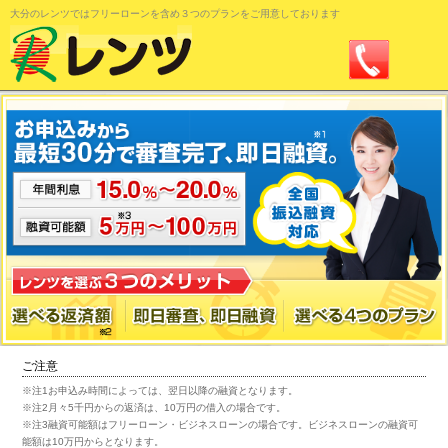
大分のレンツではフリーローンを含め３つのプランをご用意しております
0120-11-
33-22
ご注意
※注1お申込み時間によっては、翌日以降の融資となります。
※注2月々5千円からの返済は、10万円の借入の場合です。
※注3融資可能額はフリーローン・ビジネスローンの場合です。ビジネスローンの融資可
能額は10万円からとなります。