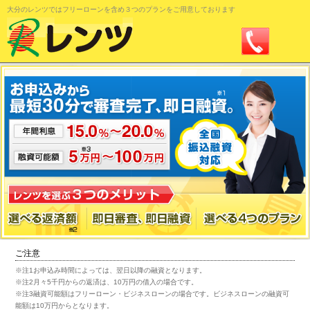
大分のレンツではフリーローンを含め３つのプランをご用意しております
0120-11-
33-22
ご注意
※注1お申込み時間によっては、翌日以降の融資となります。
※注2月々5千円からの返済は、10万円の借入の場合です。
※注3融資可能額はフリーローン・ビジネスローンの場合です。ビジネスローンの融資可
能額は10万円からとなります。